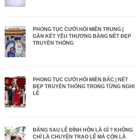
PHONG TỤC CƯỚI HỎI MIỀN TRUNG |
GẮN KẾT YÊU THƯƠNG BẰNG NÉT ĐẸP
TRUYỀN THỐNG
PHONG TỤC CƯỚI HỎI MIỀN BẮC | NÉT
ĐẸP TRUYỀN THỐNG TRONG TỪNG NGHI
LỄ
ĐẰNG SAU LỄ ĐÍNH HÔN LÀ GÌ ? KHÔNG
CHỈ LÀ CHUYỆN TRAO LỄ MÀ CÒN LÀ