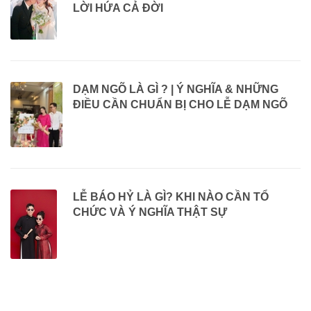
LỜI HỨA CẢ ĐỜI
DẠM NGÕ LÀ GÌ ? | Ý NGHĨA & NHỮNG
ĐIỀU CẦN CHUẨN BỊ CHO LỄ DẠM NGÕ
LỄ BÁO HỶ LÀ GÌ? KHI NÀO CẦN TỔ
CHỨC VÀ Ý NGHĨA THẬT SỰ