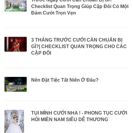
Checklist Quan Trọng Giúp Cặp Đôi Có Một
Đám Cưới Trọn Vẹn
3 THÁNG TRƯỚC CƯỚI CẦN CHUẨN BỊ
GÌ?| CHECKLIST QUAN TRỌNG CHO CÁC
CẶP ĐÔI
Nên Đặt Tiệc Tất Niên Ở Đâu?
TỤI MÌNH CƯỚI NHA ! - PHONG TỤC CƯỚI
HỎI MIỀN NAM SIÊU DỄ THƯƠNG