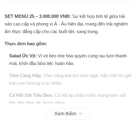
SET MENU 25 –
3.000.000 VNĐ:
Sự kết hợp tinh tế giữa hải
sản cao cấp và phong vị Á - Âu hiện đại, mang đến trải nghiệm
ẩm thực đẳng cấp cho các buổi tiệc sang trọng.
Thực đơn bao gồm:
Salad Ức Vịt:
Vị vịt béo nhẹ hòa quyện cùng rau tươi thanh
mát, khởi đầu bữa tiệc hoàn hảo.
Tôm Càng Hấp:
Tôm càng loại lớn tươi ngọt, hấp chín tới giữ
trọn vẹn hương vị tự nhiên.
Cá Hồi Sốt Tiêu Đen:
Cá hồi áp chảo mềm mọng kèm sốt
tiêu đen đậm đà, thơm nồng.
Xem thêm
Cari Mực - Bánh Mì:
Mực giòn sần sật trong nước sốt cari
sánh mịn, béo ngậy ăn kèm bánh mì nóng.
Lẩu Thái Hải Sản - Bún:
Nước lẩu chua cay chuẩn vị, ngập