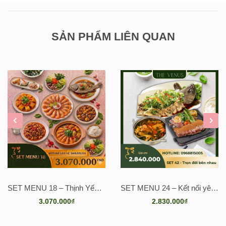
tràn hải sản tươi ngon, ấm bụng cuối tiệc.
Nho Mỹ:
Món tráng miệng từ trái cây nhập khẩu tươi mát,
SẢN PHẨM LIÊN QUAN
ngọt thanh.
📍 Nhà hàng The Venus
📌Địa chỉ: 4K/5A Bùi Hữu Nghĩa, Phường Bửu Hòa, TP. Biên
Hòa
📞 Hotline đặt tiệc: 0968 815 005 – 0888 422 525
SET MENU 18 – Thịnh Yến Phú Quý
SET MENU 24 – Kết nối yêu thương
3.070.000₫
2.830.000₫