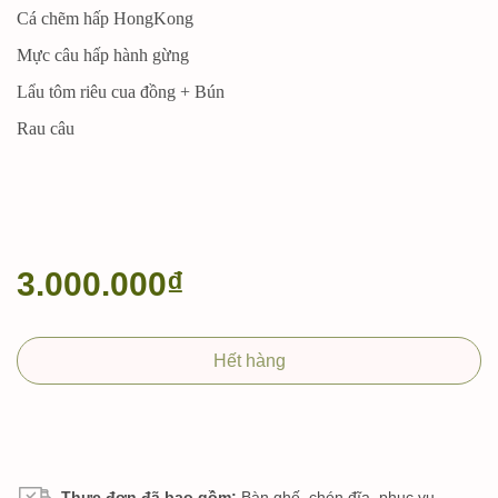
Cá chẽm hấp HongKong
Mực câu hấp hành gừng
Lẩu tôm riêu cua đồng + Bún
Rau câu
3.000.000₫
Hết hàng
Thực đơn đã bao gồm:
Bàn ghế, chén đĩa, phục vụ