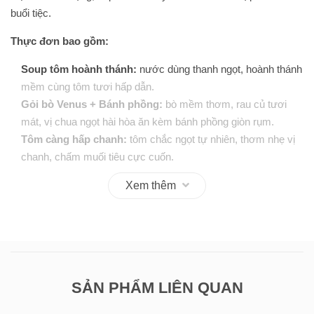
buổi tiệc.
Thực đơn bao gồm:
Soup tôm hoành thánh:
nước dùng thanh ngọt, hoành thánh
mềm cùng tôm tươi hấp dẫn.
Gỏi bò Venus + Bánh phồng:
bò mềm thơm, rau củ tươi
mát, vị chua ngọt hài hòa ăn kèm bánh phồng giòn rụm.
Tôm càng hấp chanh:
tôm chắc ngọt tự nhiên, thơm nhẹ vị
chanh, chấm muối tiêu cực cuốn.
Mực né thiên lý/bí nụ:
mực giòn tươi xào đậm vị cùng thiên
Xem thêm
lý hoặc bí nụ xanh non.
Bao tử hầm tiêu xanh:
bao tử mềm dai, nước hầm thơm
nồng vị tiêu xanh.
Sữa chua nha đam:
sữa chua mát lạnh kết hợp nha đam
giòn thanh, vị chua ngọt dịu nhẹ tráng miệng cực hợp sau
bữa ăn.
SẢN PHẨM LIÊN QUAN
📍 Nhà hàng The Venus