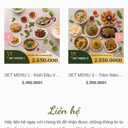
📌Địa chỉ:
4K/5A Bùi Hữu Nghĩa, Phường Biên Hòa, TP. Đồng
Nai
📞 Hotline đặt tiệc: 0968 815 005 – 0888 422 525
SET MENU 4 – Phúc Lộc Viên Mãn
SET MENU 5 – Phú Quý Sum Vầy
2.560.000₫
2.560.000₫
Liên hệ
Hãy liên hệ ngay với chúng tôi để nhận được những thông tin tư