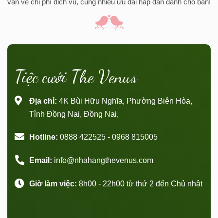
vấn về chi phí dịch vụ, cùng nhiều ưu đãi hấp dẫn dành cho bạn!
Tiệc cưới The Venus
Địa chỉ:
4K Bùi Hữu Nghĩa, Phường Biên Hòa,
Tỉnh Đồng Nai, Đồng Nai,
Hotline:
0888 422525 - 0968 815005
Email:
info@nhahangthevenus.com
Giờ làm việc:
8h00 - 22h00 từ thứ 2 đến Chủ nhật