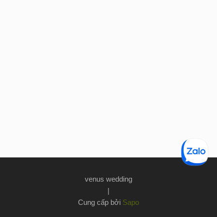
venus wedding
|
Cung cấp bởi
Sapo