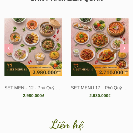
Đậu Hũ Singapore (Best Seller):
Món tráng miệng mềm mịn
như tan trong miệng, cực kỳ được yêu thích.
📍 Nhà hàng The Venus
📌Địa chỉ: 4K/5A Bùi Hữu Nghĩa, Phường Bửu Hòa, TP. Biên
Hòa
📞 Hotline đặt tiệc: 0968 815 005 – 0888 422 525
SET MENU 18 – Thịnh Yến Phú Quý
SET MENU 24 – Kết nối yêu thương
3.070.000₫
2.830.000₫
Liên hệ