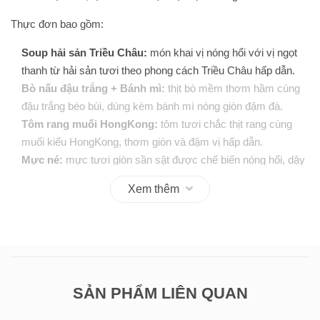
Thực đơn bao gồm:
Soup hải sản Triều Châu:
món khai vị nóng hổi với vị ngọt
thanh từ hải sản tươi theo phong cách Triều Châu hấp dẫn.
Bò nấu đậu trắng + Bánh mì:
thịt bò mềm thơm hầm cùng
đậu trắng béo bùi, dùng kèm bánh mì nóng giòn đậm đà.
Tôm rang muối HongKong:
tôm tươi chắc thịt rang cùng
muối kiểu HongKong, thơm giòn và đậm vị hấp dẫn.
Mực né:
mực tươi giòn sần sật được chế biến nóng hổi, dậy
hương thơm và đậm đà hương vị.
Xem thêm
Lẩu Thái hải sản + Bún:
nước lẩu chua cay đặc trưng kết
hợp hải sản tươi ngon, dùng kèm bún và rau tươi hài hòa.
Đậu hũ Singapore:
đậu hũ mềm mịn hòa quyện cùng nước
sốt béo nhẹ chuẩn vị Singapore, giúp bữa tiệc thêm trọn vẹn.
📍 Nhà hàng The Venus
SẢN PHẨM LIÊN QUAN
📌Địa chỉ:
4K/5A Bùi Hữu Nghĩa, Phường Biên Hòa, TP. Đồng
Nai