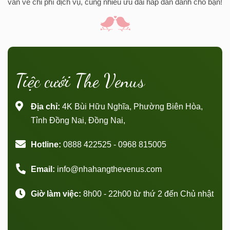
vấn về chi phí dịch vụ, cùng nhiều ưu đãi hấp dẫn dành cho bạn!
Tiệc cưới The Venus
Địa chỉ:
4K Bùi Hữu Nghĩa, Phường Biên Hòa,
Tỉnh Đồng Nai, Đồng Nai,
Hotline:
0888 422525 - 0968 815005
Email:
info@nhahangthevenus.com
Giờ làm việc:
8h00 - 22h00 từ thứ 2 đến Chủ nhật